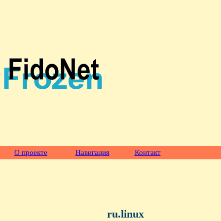
О проекте
Навигация
Контакт
ru.linux