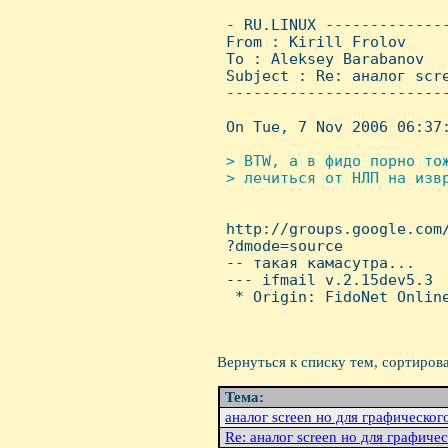
 - RU.LINUX -------------
 From : Kirill Frolov    
 To : Aleksey Barabanov

 Subject : Re: аналог scre
 ------------------------
 On Tue, 7 Nov 2006 06:37:
> BTW, а в фидо порно то
 > лечиться от HЛП на изв
 http://groups.google.com
 ?dmode=source

 -- такая камасутра...

 --- ifmail v.2.15dev5.3

  * Origin: FidoNet Online
Вернуться к списку тем, сортиров
Тема:
аналог screen но для графическог
Re: аналог screen но для графиче