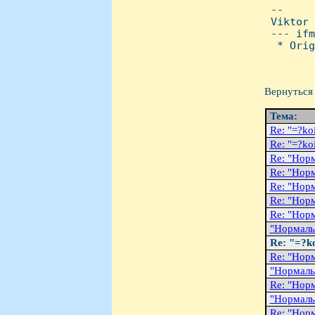
 -- 

 Viktor

 --- ifm
  * Orig
Вернуться 
Тема:
Re: "=?
Re: "=?
Re: "Hоp
Re: "Hоp
Re: "Hоp
Re: "Hоp
Re: "Hоp
"Hоpмаль
Re: "=?
Re: "Hоp
"Hоpмаль
Re: "Hоp
"Hоpмаль
Re: "Hоp