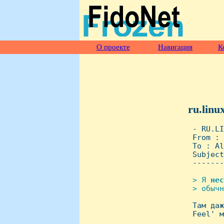
О проекте
Навигация
К
ru.linu
 - RU.LI
 From : 
 To : Al
 Subject
 -------
> Я 
нес
 > обычн

 Там да
 Feel' м