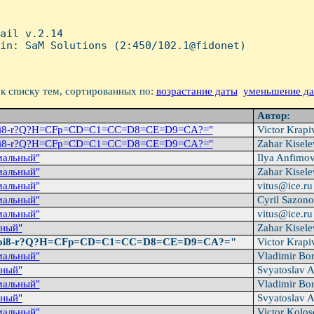
ail v.2.14

in: SaM Solutions (2:450/102.1@fidonet)

к списку тем, сортированных по:
возрастание даты
уменьшение д
Автор:
koi8-r?Q?H=CFp=CD=C1=CC=D8=CE=D9=CA?="
Victor Krapi
koi8-r?Q?H=CFp=CD=C1=CC=D8=CE=D9=CA?="
Zahar Kisel
мальный"
Ilya Anfimo
мальный"
Zahar Kisel
мальный"
vitus@ice.r
мальный"
Cyril Sazono
мальный"
vitus@ice.r
ный"
Zahar Kisel
koi8-r?Q?H=CFp=CD=C1=CC=D8=CE=D9=CA?="
Victor Krapi
мальный"
Vladimir Bo
ный"
Svyatoslav 
мальный"
Vladimir Bo
ный"
Svyatoslav 
мальный"
Victor Kolo