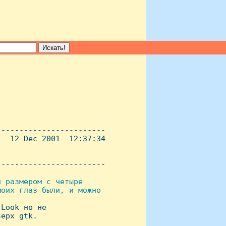
-----------------------

  12 Dec 2001  12:37:34

----------------------- 

 pазмеpом с четыpе

оих глаз были, и можно

Look но не

еpх gtk.
