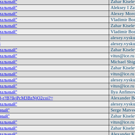
мальный"
Zahar Kisel
мальный"
Aleksey I Za
мальный"
Alexey Mor
мальный"
Vladimir Bo
мальный"
Zahar Kisel
мальный"
Vladimir Bo
8
alexey.vysk
8
alexey.vysk
мальный"
Zahar Kisel
мальный"
vitus@ice.r
мальный"
Michael Shi
мальный"
Zahar Kisel
мальный"
vitus@ice.r
мальный"
alexey.vysk
мальный"
vitus@ice.r
мальный"
Ilya Anfimo
i8-r?B?IkjPcM3BzNjO2coi?=
Alexander 
мальный"
alexey.vysk
ный"
Serge Matve
ный"
Zahar Kisel
мальный"
vitus@ice.r
мальный"
Zahar Kisel
мальный"
Alexander K