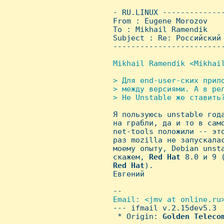
 - RU.LINUX -------------
 From : Eugene Morozov   
 To : Mikhail Ramendik

 Subject : Re: Российский 
 ------------------------
Mikhail Ramendik <Mikhail
> Для end-user-ских прил
 > между версиями. А в ре
 > Hе Unstable же ставить?

 Я пользуюсь unstable год
 на грабли, да и то в само
 net-tools положили -- эт
 раз mozilla не запускалас
 моему опыту, Debian unsta
 скажем, 
Red
Hat
 8.0 и 9 
Red
Hat
).

 Евгений

 -- 

Email: <jmv at online.ru>
--- ifmail v.2.15dev5.3

  * Origin: 
Golden
Teleco