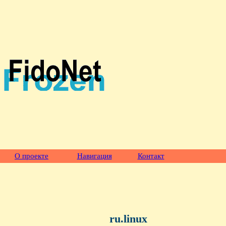
О проекте
Навигация
Контакт
ru.linux