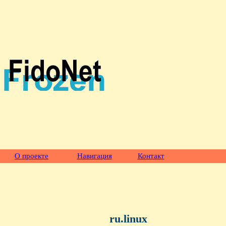
О проекте
Навигация
Контакт
ru.linux