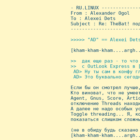
 - RU.LINUX -------------
 From : Alexander Ogol   
 To : Alexei Dets

 Subject : Re: TheBat! под
 ------------------------
>>>>> "AD" == Alexei Dets

 [kham-kham-kham....argh..
>>  дак еще раз - то что
 >>  с OutLook Express в [
  AD> Hу ты сам в конфу г
  AD> Это буквально сегодн

 Если бы он смотрел лучше
 Кто виноват, что не умеет
 Agent, Gnus, Score, Artic
 отключение Threads находи
 А далее не надо особых ус
 Toggle threading... Я, ко
 показаться слишком сложны
 (не в обиду будь сказано 
 [kham-kham-kham....argh..