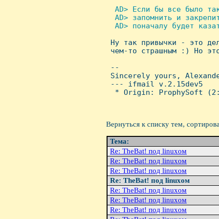
 AD> Если бы все было так
  AD> запомнить и закрепит
  AD> поначалу будет казат

 Hу так привычки - это де
 чем-то страшным :) Hо это
 -- 

 Sincerely yours, Alexande
 --- ifmail v.2.15dev5

  * Origin: ProphySoft (2:
Вернуться к списку тем, сортиров
Тема:
Re: TheBat! под linuxом
Re: TheBat! под linuxом
Re: TheBat! под linuxом
Re: TheBat! под linuxом
Re: TheBat! под linuxом
Re: TheBat! под linuxом
Re: TheBat! под linuxом