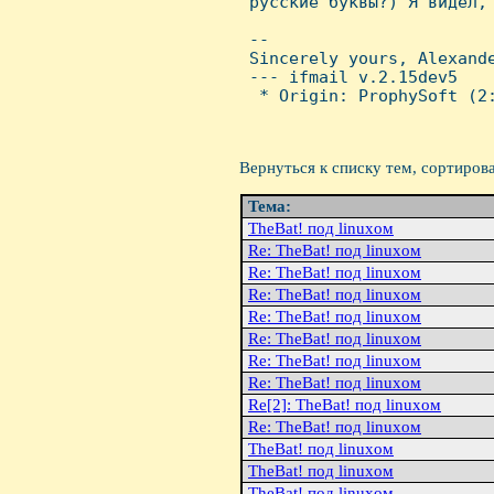
 русские буквы?) Я видел,
 -- 

 Sincerely yours, Alexande
 --- ifmail v.2.15dev5

  * Origin: ProphySoft (2:
Вернуться к списку тем, сортиров
Тема:
TheBat! под linuxом
Re: TheBat! под linuxом
Re: TheBat! под linuxом
Re: TheBat! под linuxом
Re: TheBat! под linuxом
Re: TheBat! под linuxом
Re: TheBat! под linuxом
Re: TheBat! под linuxом
Re[2]: TheBat! под linuxом
Re: TheBat! под linuxом
TheBat! под linuxом
TheBat! под linuxом
TheBat! под linuxом