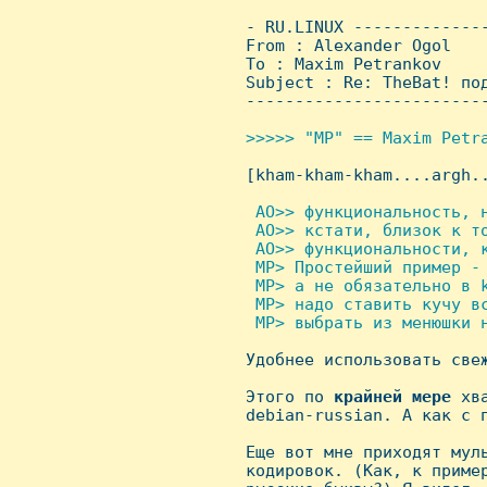
 - RU.LINUX -------------
 From : Alexander Ogol   
 To : Maxim Petrankov

 Subject : Re: TheBat! под
 ------------------------
>>>>> "MP" == Maxim Petra

 [kham-kham-kham....argh..
 AO>> функциональность, н
  AO>> кстати, близок к то
  AO>> функциональности, к
  MP> Пpостейший пpимеp -
  MP> а не обязательно в 
  MP> надо ставить кучу в
  MP> выбpать из менюшки н

 Удобнее использовать све
 Этого по 
крайней
мере
 хв
 debian-russian. А как с п
 Еще вот мне приходят муль
 кодировок. (Как, к пример