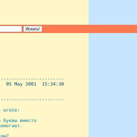
-----------------------

  05 May 2001  15:34:30

----------------------- 

 wrote:

 буквы вместо

омогает.

ом?
