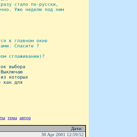
разу стало по-русски,

чно. Уже неделю под ним

ся в главном окне

ами. Спасите ?

ом сглаживании)?

ок выбора

Выключаю

из которых

 как для

аты
тема
автор
Дата:
30 Apr 2001 12:59:52