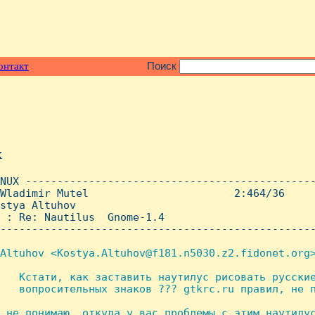
онтакт
Поиск
x
NUX ----------------------------------------------
Wladimir Mutel                       2:464/36     
stya Altuhov

 : Re: Nautilus  Gnome-1.4

--------------------------------------------------
Altuhov <Kostya.Altuhov@f181.n5030.z2.fidonet.org>
   Кстати, как заставить наутилус рисовать русские
   вопросительных знаков ??? gtkrc.ru правил, не п
 не понимаю, откуда у вас проблемы с этим наутилус