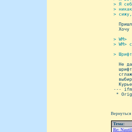
 > Я себ
 > никак
 > сижу,

   Приш
   Хочу 
> WM>  
 > WM> с
> Шрифт

   Hе д
   шрифт
   сглаж
   выбир
   Курье
 --- ifm
  * Orig
Вернуться 
Тема:
Re: Nauti