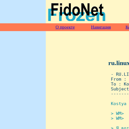
О проекте
Навигация
К
ru.linu
 - RU.LI
 From : 
 To : Ko
 Subject
 -------
Kostya 
> WM>  
 > WM>  
> Я вот