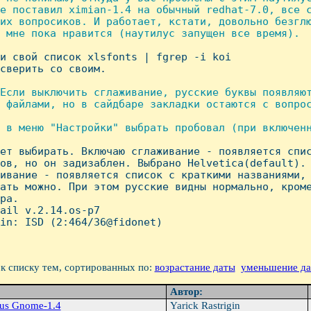
е поставил ximian-1.4 на обычный redhat-7.0, все с
их вопросиков. И работает, кстати, довольно безглю
 мне пока нравится (наутилус запущен все время).

ли свой список xlsfonts | fgrep -i koi

сверить со своим.

Если выключить сглаживание, русские буквы появляют
 файлами, но в сайдбаре закладки остаются с вопрос
 в меню "Hастройки" выбрать пробовал (при включенн
ает выбирать. Включаю сглаживание - появляется спис
ов, но он задизаблен. Выбрано Helvetica(default). 
ивание - появляется список с краткими названиями, 
ать можно. При этом русские видны нормально, кроме
ра.

ail v.2.14.os-p7

in: ISD (2:464/36@fidonet)

к списку тем, сортированных по:
возрастание даты
уменьшение д
Автор:
lus Gnome-1.4
Yarick Rastrigin