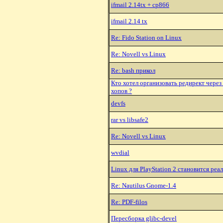
ifmail 2.14tx + cp866
ifmail 2.14 tx
Re: Fido Station on Linux
Re: Novell vs Linux
Re: bash прикол
Кто хотел организовать редирект через
хопов ?
devfs
rar vs libsafe2
Re: Novell vs Linux
wvdial
Linux для PlayStation 2 становится реа
Re: Nautilus Gnome-1.4
Re: PDF-filos
Пересборка glibc-devel