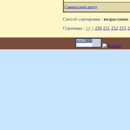
Слышал ппpо пpогy
Способ сортировки :
возрастание
Страницы :
<<
<
250
251
252
253
2