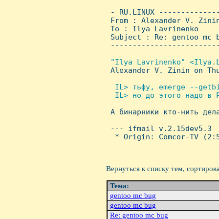
 - RU.LINUX -------------
 From : Alexander V. Zini
 To : Ilya Lavrinenko

 Subject : Re: gentoo mc b
 ------------------------
"Ilya Lavrinenko" <Ilya.L
Alexander V. Zinin on Thu
 IL> тьфу, emerge --getbi
  IL> но до этого надо в P

 А бинарники кто-нить дел
 --- ifmail v.2.15dev5.3

  * Origin: Comcor-TV (2:5
Вернуться к списку тем, сортиров
Тема:
gentoo mc bug
gentoo mc bug
Re: gentoo mc bug