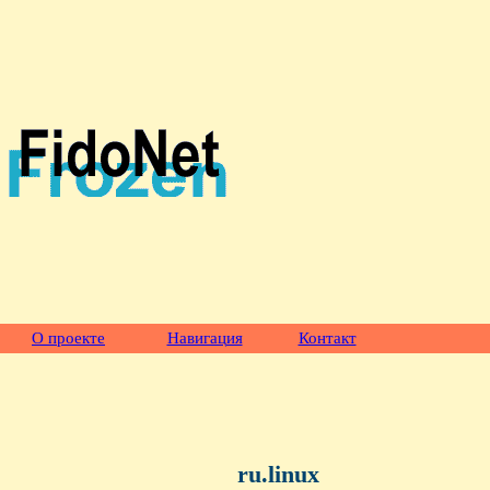
О проекте
Навигация
Контакт
ru.linux