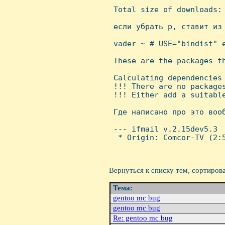
 Total size of downloads: 
 если убрать p, ставит из 
 vader ~ # USE="bindist" e
 These are the packages th
 Calculating dependencies

 !!! There are no packages
 !!! Either add a suitable
 Где написано про это вооб
 --- ifmail v.2.15dev5.3

  * Origin: Comcor-TV (2:5
Вернуться к списку тем, сортиров
Тема:
gentoo mc bug
gentoo mc bug
Re: gentoo mc bug