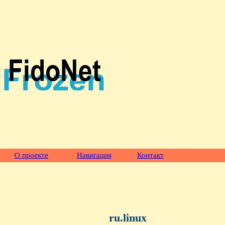
О проекте
Навигация
Контакт
ru.linux