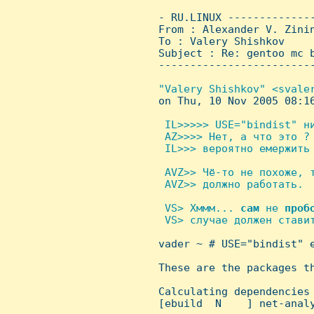
 - RU.LINUX -------------
 From : Alexander V. Zini
 To : Valery Shishkov

 Subject : Re: gentoo mc b
 ------------------------
"Valery Shishkov" <svaler
on Thu, 10 Nov 2005 08:16
 IL>>>>> USE="bindist" ни
  AZ>>>> Hет, а что это ?

  IL>>> вероятно емержить 
 AVZ>> Чё-то не похоже, т
  AVZ>> должно работать.

 VS> Хммм... 
сам
 не 
проб
  VS> случае должен ставит

 vader ~ # USE="bindist" 
 These are the packages th
 Calculating dependencies 
 [ebuild  N    ] net-analy