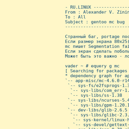
 - RU.LINUX -------------
 From : Alexander V. Zini
 To : All

 Subject : gentoo mc bug

 ------------------------
 Странный баг, portage пос
 Если размер экрана 80x25(
 mc пишет Segmentation fai
 Если экран сделать поболь
 Может быть это важно - ло
 vader ~ # equery g mc

 [ Searching for packages 
 * dependency graph for ap
 `-- app-misc/mc-4.6.0-r14
  `-- sys-fs/e2fsprogs-1.3
   `-- sys-libs/com_err-1.
   `-- sys-libs/ss-1.38

  `-- sys-libs/ncurses-5.4
   `-- sys-libs/gpm-1.20.1
  `-- dev-libs/glib-2.6.5

   `-- sys-libs/glibc-2.3.
    `-- sys-kernel/linux-h
    `-- sys-devel/gettext-