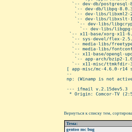
   `-- dev-db/postgresql-8
    `-- dev-db/libpq-8.0.3
    `-- dev-libs/libxml2-2
    `-- dev-libs/libxslt-1
     `-- dev-libs/libgcryp
      `-- dev-libs/libgpg-
  `-- x11-base/xorg-x11-6.
   `-- sys-devel/flex-2.5.
   `-- media-libs/freetype
   `-- media-libs/fontconf
   `-- x11-base/opengl-upd
    `-- app-arch/bzip2-1.0
   `-- x11-misc/ttmkfdir-3
 [ app-misc/mc-4.6.0-r14 s
 --

 np: (Winamp is not active
 --- ifmail v.2.15dev5.3

  * Origin: Comcor-TV (2:5
Вернуться к списку тем, сортиров
Тема:
gentoo mc bug