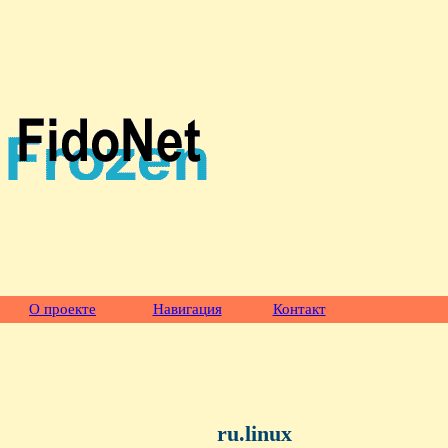
О проекте
Навигация
Контакт
ru.linux