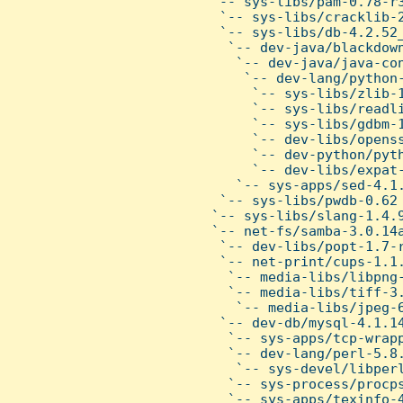
  `-- sys-libs/pam-0.78-r3
   `-- sys-libs/cracklib-2
   `-- sys-libs/db-4.2.52_
    `-- dev-java/blackdown
     `-- dev-java/java-con
      `-- dev-lang/python-
       `-- sys-libs/zlib-1
       `-- sys-libs/readli
       `-- sys-libs/gdbm-1
       `-- dev-libs/openss
       `-- dev-python/pyth
       `-- dev-libs/expat-
     `-- sys-apps/sed-4.1.
   `-- sys-libs/pwdb-0.62

  `-- sys-libs/slang-1.4.9
  `-- net-fs/samba-3.0.14a
   `-- dev-libs/popt-1.7-r
   `-- net-print/cups-1.1.
    `-- media-libs/libpng-
    `-- media-libs/tiff-3.
     `-- media-libs/jpeg-6
   `-- dev-db/mysql-4.1.14
    `-- sys-apps/tcp-wrapp
    `-- dev-lang/perl-5.8.
     `-- sys-devel/libperl
    `-- sys-process/procps
    `-- sys-apps/texinfo-4