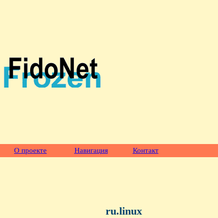
О проекте
Навигация
Контакт
ru.linux