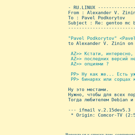
 - RU.LINUX -------------
 From : Alexander V. Zini
 To : Pavel Podkorytov

 Subject : Re: gentoo mc b
 ------------------------
"Pavel Podkorytov" <Pavel
to Alexander V. Zinin on 
 AZ>> Кстати, интересно, 
  AZ>> последних версий не
  AZ>> опциями ?

 PP> Hу как же... Есть уж
  PP> бинарях или сорцах к

 Hу это местами.

 Hужно, чтобы для всех пор
 Тогда любителем Debian и 
 --- ifmail v.2.15dev5.3

  * Origin: Comcor-TV (2:5
Вернуться к списку тем, сортиров