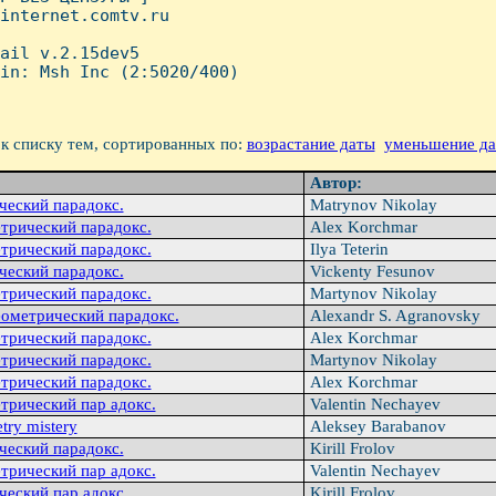
internet.comtv.ru

ail v.2.15dev5

in: Msh Inc (2:5020/400)

к списку тем, сортированных по:
возрастание даты
уменьшение д
Автор:
ческий парадокс.
Matrynov Nikolay
етрический парадокс.
Alex Korchmar
етрический парадокс.
Ilya Teterin
ческий парадокс.
Vickenty Fesunov
етрический парадокс.
Martynov Nikolay
еометрический парадокс.
Alexandr S. Agranovsky
етрический парадокс.
Alex Korchmar
етрический парадокс.
Martynov Nikolay
етрический парадокс.
Alex Korchmar
трический пар адокс.
Valentin Nechayev
try mistery
Aleksey Barabanov
ческий парадокс.
Kirill Frolov
трический пар адокс.
Valentin Nechayev
ческий пар адокс.
Kirill Frolov