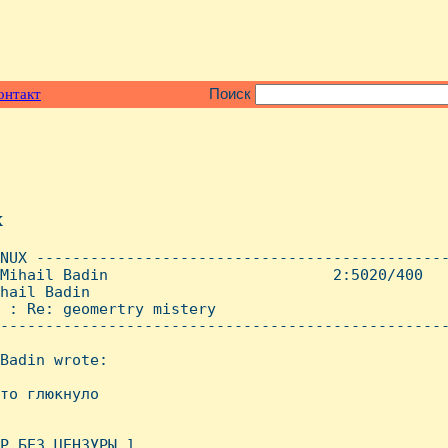
онтакт
Поиск
x
NUX ----------------------------------------------
Mihail Badin                         2:5020/400   
hail Badin

 : Re: geomertry mistery

--------------------------------------------------
Badin wrote:

то глюкнуло

P БЕЗ ЦЕHЗУРЫ ]
