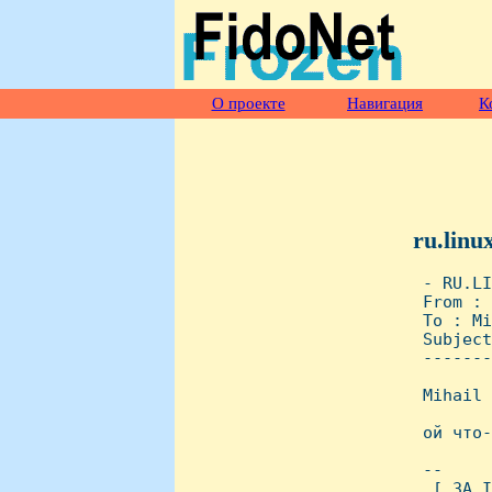
О проекте
Навигация
К
ru.linu
 - RU.LI
 From : 
 To : Mi
 Subject
 -------
 Mihail 
 ой что-
 -- 

  [ ЗА I