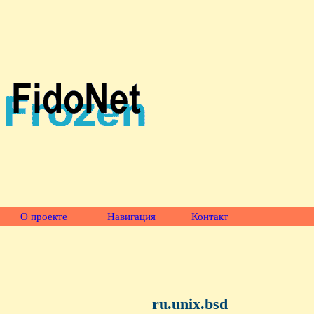
О проекте
Навигация
Контакт
ru.unix.bsd