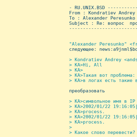
 - RU.UNIX.BSD ----------
 From : Kondratiev Andrey
 To : Alexander Peresunko

 Subject : Re: вопрос  про
 ------------------------
"Alexander Peresunko" <fr
следующее: news:a9jnml$bd
> Kondratiev Andrey <ands
 > KA>Hi, All

 > KA>

 > KA>Такая вот проблема:

 > KA>в логах есть такие в

 преобразовать

> KA>символьное имя в IP 
 > KA>2002/01/22 19:16:05|
 > KA>process.

 > KA>2002/01/22 19:16:05|
 > KA>process.

 >

 > Какое слово перевести?
