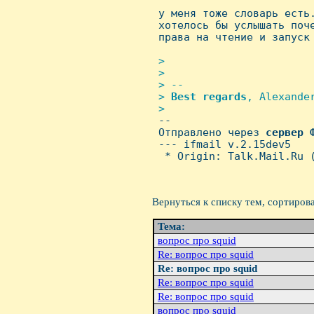

 у меня тоже словарь есть.
 хотелось бы услышать поче
 права на чтение и запуск
>

 >

 > --

 > 
Best
regards
, Alexander
 >

-- 

 Отправлено через 
сервер
 --- ifmail v.2.15dev5

  * Origin: Talk.Mail.Ru (
Вернуться к списку тем, сортиров
Тема:
вопрос про squid
Re: вопрос про squid
Re: вопрос про squid
Re: вопрос про squid
Re: вопрос про squid
вопрос про squid