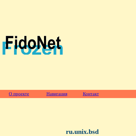
О проекте
Навигация
Контакт
ru.unix.bsd