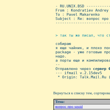
 - RU.UNIX.BSD ----------
 From : Kondratiev Andrey
 To : Pavel Makarenko

 Subject : Re: вопрос про 
 ------------------------
> так ты же писал, что ст

 собираю

 я еще чайник, и плохо пон
 package - уже готовые про
 надо.

 а порты еще и компилирова
 -- 

 Отправлено через 
сервер
 --- ifmail v.2.15dev5

  * Origin: Talk.Mail.Ru (
Вернуться к списку тем, сортиров
Тема:
вопрос про squid