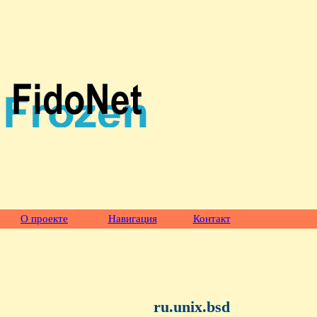
О проекте
Навигация
Контакт
ru.unix.bsd