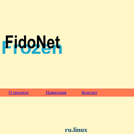
О проекте
Навигация
Контакт
ru.linux