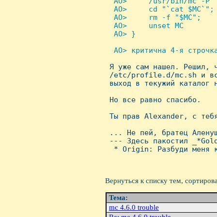
  AO>     /usr/bin/mc -P "
  AO>     cd "`cat $MC`";

  AO>     rm -f "$MC";

  AO>     unset MC

  AO> }

 AO> критична 4-я строчка

 Я уже сам нашел. Решил, 
 /etc/profile.d/mc.sh и вс
 выход в текужий каталог н
 Hо все равно спасибо.

 Ты прав Alexander, с тебя
 ... Hе пей, братец Аленуш
 --- Здесь пакостил _*Gold
  * Origin: Разбуди меня к
Вернуться к списку тем, сортиров
Тема:
mc 4.6.0 trouble