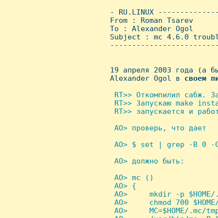
 - RU.LINUX -------------
 From : Roman Tsarev     
 To : Alexander Ogol

 Subject : mc 4.6.0 troubl
 ------------------------
 19 апреля 2003 года (а бы
 Alexander Ogol в 
своем
п
 RT>> Откомпилил сабж. За
  RT>> Запускаю make insta
  RT>> запускается и работ
 AO> проверь, что дает

 AO> $ set | grep -B 0 -C
 AO> должно быть:

 AO> mc ()

  AO> {

  AO>     mkdir -p $HOME/.
  AO>     chmod 700 $HOME/
  AO>     MC=$HOME/.mc/tmp