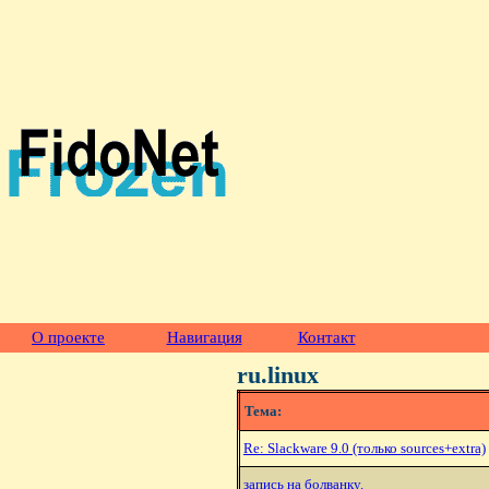
О проекте
Навигация
Контакт
ru.linux
Тема:
Re: Slackware 9.0 (только sources+extra)
запись на болванку.