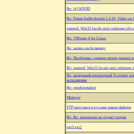
Re: [q] SQUID
Re: Frame buffer kernel 2.4.20, Video o
wanted: Win32 locale and codepage id's 
Re: VMware 4 for Linux
Re: запись на болванку.
Re: Проблемы с новым типом данных в
Re: wanted: Win32 locale and codepage i
Re: маленький аппаратный X-сервер или
исполнении
Re: windowmaker
Mplayer
FTP протокол и русские имена файлов
Re: Re: automount не отдает сидюк
ext3 ext2