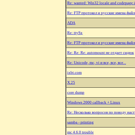
Re: wanted: Win32 locale and codepage i
Re: FTP протокол и русские имена файл
ADA
Re: ttySx
Re: FTP протокол и русские имена файл
Re: Re: Re: automount не отдает сидюк
Re: Unicode, mc, vi и все, все, все...
ixbt.com
X.25
core dump
Windows 2000 callback + Linux
Re: Hесколько вопросов по поводу нас
samba - printing
mc 4.6.0 trouble