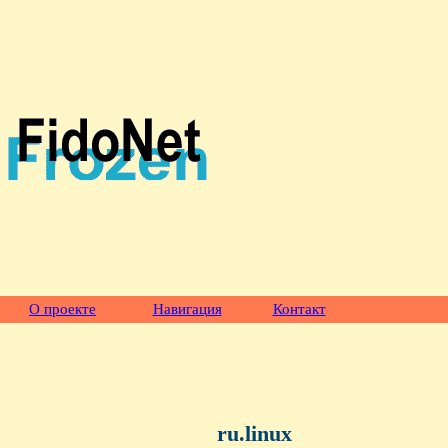
О проекте
Навигация
Контакт
ru.linux