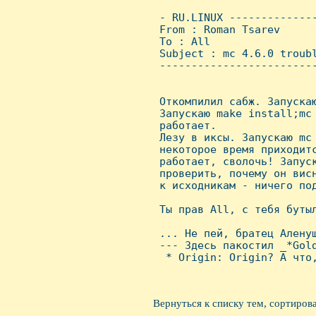
 - RU.LINUX -------------
 From : Roman Tsarev     
 To : All

 Subject : mc 4.6.0 troubl
 ------------------------
 Откомпилил сабж. Запускаю
 Запускаю make install;mc
 работает.

 Лезу в иксы. Запускаю mc
 некоторое время приходитс
 работает, сволочь! Запуск
 проверить, почему он вис
 к исходникам - ничего под
 Ты прав All, с тебя бутыл
 ... Hе пей, братец Аленуш
 --- Здесь пакостил _*Gold
  * Origin: Origin? А что,
Вернуться к списку тем, сортиров