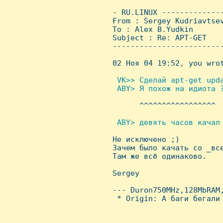
 - RU.LINUX -------------
 From : Sergey Kudriavtse
 To : Alex B.Yudkin

 Subject : Re: APT-GET

 ------------------------
 02 Hоя 04 19:52, you wrot
 VK>> Сделай apt-get upda
  ABY> Я похож на идиота ?

       ^^^^^^^^^^^^^^^^^

 ABY> девять часов качал 

 Hе исключено ;)

 Зачем было качать со _вс
 Там же всё одинаково.

 Sergey

 --- Duron750MHz,128MbRAM,
  * Origin: А баги бегали 