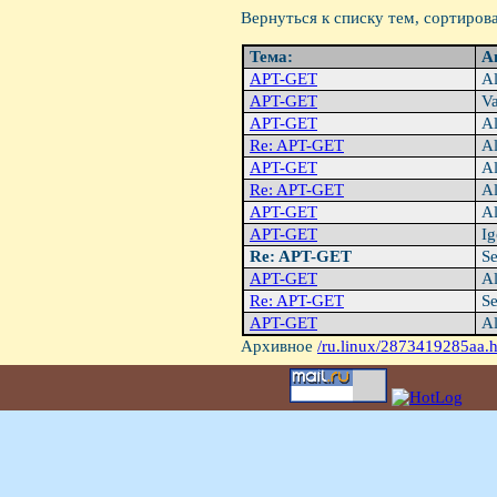
Вернуться к списку тем, сортиров
Тема:
А
APT-GET
Al
APT-GET
Va
APT-GET
Al
Re: APT-GET
Al
APT-GET
Al
Re: APT-GET
Al
APT-GET
Al
APT-GET
Ig
Re: APT-GET
Se
APT-GET
Al
Re: APT-GET
Se
APT-GET
Al
Архивное
/ru.linux/2873419285aa.