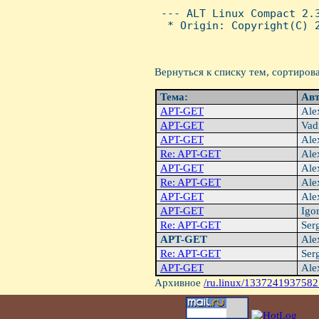
 --- ALT Linux Compact 2.3
  * Origin: Copyright(C) 2
Вернуться к списку тем, сортиров
Тема:
Ав
APT-GET
Ale
APT-GET
Vad
APT-GET
Ale
Re: APT-GET
Ale
APT-GET
Ale
Re: APT-GET
Ale
APT-GET
Ale
APT-GET
Igo
Re: APT-GET
Ser
APT-GET
Ale
Re: APT-GET
Ser
APT-GET
Ale
Архивное
/ru.linux/1337241937582