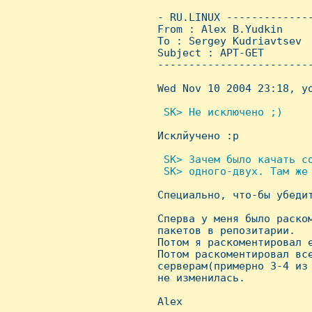
 - RU.LINUX -------------
 From : Alex B.Yudkin    
 To : Sergey Kudriavtsev

 Subject : APT-GET

 ------------------------
 Wed Nov 10 2004 23:18, yo
 SK> Hе исключено ;)


 Исклйучено :р

 SK> Зачем было качать со
  SK> одного-двух. Там же 

 Специально, что-бы убеди
 Сперва у меня было раско
 пакетов в репозитарии.

 Потом я раскоментировал е
 Потом раскоментировал все
 серверам(примерно 3-4 из
 не изменилась.

 Alex
