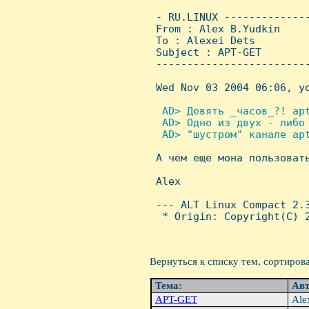
 - RU.LINUX -------------
 From : Alex B.Yudkin    
 To : Alexei Dets

 Subject : APT-GET

 ------------------------
 Wed Nov 03 2004 06:06, yo
 AD> Девять _часов_?! apt
  AD> Одно из двух - либо 
  AD> "шустром" канале apt

 А чем еще мона пользоват
 Alex

 --- ALT Linux Compact 2.3
  * Origin: Copyright(C) 2
Вернуться к списку тем, сортиров
Тема:
Ав
APT-GET
Ale