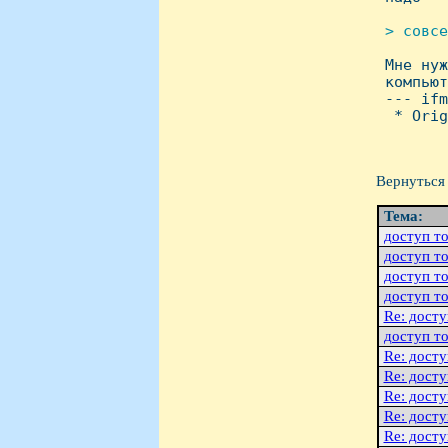
> совсе

 Мне ну
 компьют
 --- ifm
  * Orig
Вернуться 
Тема:
доступ т
доступ т
доступ т
доступ т
Re: дост
доступ т
Re: дост
Re: дост
Re: дост
Re: дост
Re: дост