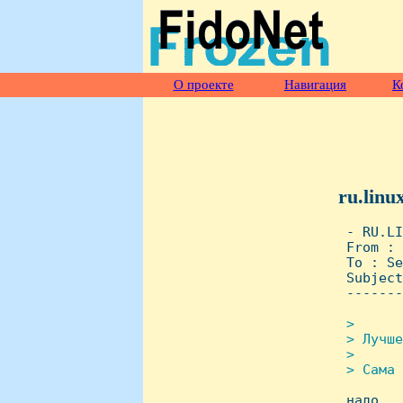
О проекте
Навигация
К
ru.linu
 - RU.LI
 From : 
 To : Se
 Subject
 -------
>

 > Лучше
 >

 > Сама 

 надо
