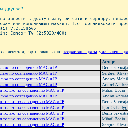
м другое?

жно запретить доступ изнутри сети к серверу, незаре
ерам или изменившим мак/ип. Т.е. организовать прос
ail v.2.15dev5

in: Comcor-TV (2:5020/400)

к списку тем, сортированных по:
возрастание даты
уменьшение д
Автор:
олько по совпадению MAC и IP
Denis Savostj
олько по совпадению MAC и IP
Serguei Khva
олько по совпадению MAC и IP
Andrey Melni
олько по совпадению MAC и IP
Andrei Andre
уп только по совпадению MAC и IP
Mihail Badin
олько по совпадению MAC и IP
Andrei Andre
уп только по совпадению MAC и IP
Denis Savostj
уп только по совпадению MAC и IP
Igor O. Ladyg
уп только по совпадению MAC и IP
Denis Savostj
уп только по совпадению MAC и IP
Mihail Badin
уп только по совпадению MAC и IP
Serguei Khva