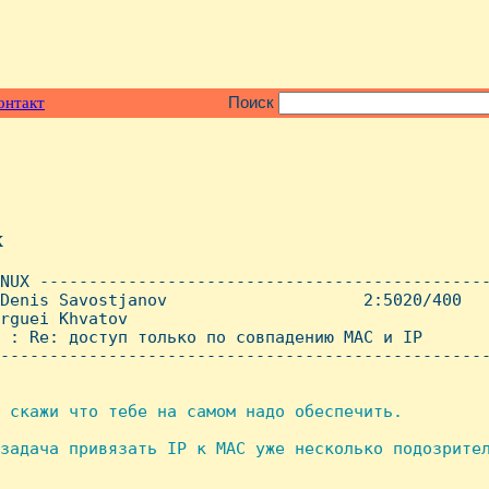
онтакт
Поиск
x
NUX ----------------------------------------------
Denis Savostjanov                    2:5020/400   
rguei Khvatov

 : Re: доступ только по совпадению MAC и IP

--------------------------------------------------
 скажи что тебе на самом надо обеспечить.

задача привязать IP к MAC уже несколько подозрител