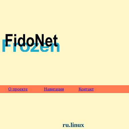
О проекте
Навигация
Контакт
ru.linux