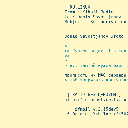
 - RU.LINUX -------------
 From : Mihail Badin     
 To : Denis Savostjanov

 Subject : Re: доступ толь
 ------------------------
 Denis Savostjanov wrote:

>  

 >> Смотри опцию -f в man 
 >>

 > 

 > ну, там ей нужен фаил с

 прописать им МАС сервера

> шоб запретить доступ ес

 -- 

  [ ЗА IP БЕЗ ЦЕHЗУРЫ ]

 http://internet.comtv.ru

 --- ifmail v.2.15dev5

  * Origin: Msh Inc (2:502