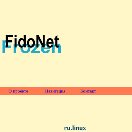
О проекте
Навигация
Контакт
ru.linux