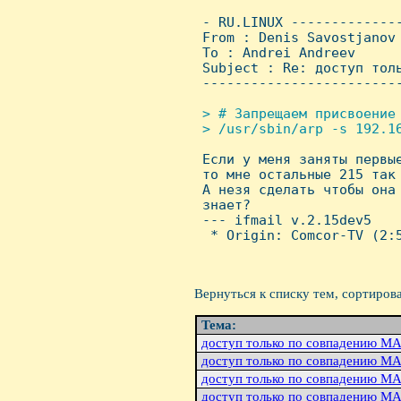
 - RU.LINUX -------------
 From : Denis Savostjanov
 To : Andrei Andreev

 Subject : Re: доступ толь
 ------------------------
> # Запрещаем присвоение 
 > /usr/sbin/arp -s 192.16

 Если у меня заняты первы
 то мне остальные 215 так 
 А незя сделать чтобы она 
 знает?

 --- ifmail v.2.15dev5

  * Origin: Comcor-TV (2:5
Вернуться к списку тем, сортиров
Тема:
доступ только по совпадению MA
доступ только по совпадению MA
доступ только по совпадению MA
доступ только по совпадению MA