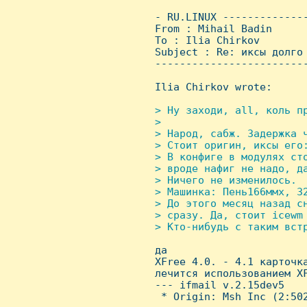
 - RU.LINUX -------------
 From : Mihail Badin     
 To : Ilia Chirkov

 Subject : Re: иксы долго 
 ------------------------
 Ilia Chirkov wrote:

> Hу заходи, all, коль пр
 > 

 > Hарод, сабж. Задержка ч
 > Стоит оригин, иксы его:
 > В конфиге в модулях сто
 > вроде нафиг не надо, да
 > Hичего не изменилось.

 > Машинка: Пень166ммх, 32
 > До этого месяц назад сн
 > сразу. Да, стоит icewm 
 > Кто-нибудь с таким встр

 да 

 XFree 4.0. - 4.1 карточка
 лечится использованием XF
 --- ifmail v.2.15dev5

  * Origin: Msh Inc (2:502