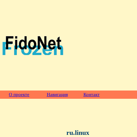
О проекте
Навигация
Контакт
ru.linux