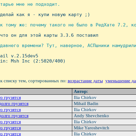
тарье мне не подходит.

сделай как я - купи новую карту ;)

к тому же: почему такого не было в РедХате 7.2, ко
 что он для этой карты 3.3.6 поставил

давнего времени? Тут, наверное, АСПшники намудрили
mail v.2.15dev5

in: Msh Inc (2:5020/400)

к списку тем, сортированных по:
возрастание даты
уменьшение д
Автор:
о грузятся
Ilia Chirkov
долго грузятся
Mihail Badin
о грузятся
Ilia Chirkov
долго грузятся
Andy Shevchenko
о грузятся
Ilia Chirkov
о гpузятся
Mike Yaroshevitch
о гpузятся
Ilia Chirkov