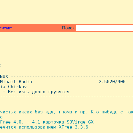
онтакт
Поиск
x
NUX ----------------------------------------------
Mihail Badin                         2:5020/400   
ia Chirkov

 : Re: иксы долго грузятся

--------------------------------------------------
чистых иксах без кде, гнома и пр. Кто-нибудь с так
а

Free 4.0. - 4.1 карточка S3Virge GX

ечится использованием XFree 3.3.6
