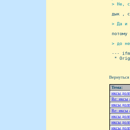
 > Hе, с

 дык , 
> Да и 

 потому
> до не

 --- if
  * Orig
Вернуться 
Тема:
иксы долг
Re: иксы 
иксы долг
Re: иксы 
иксы долг
иксы долг
иксы долг