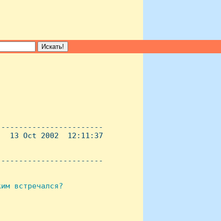
-----------------------

  13 Oct 2002  12:11:37

----------------------- 

им встречался?
