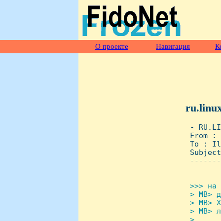
О проекте
Навигация
К
ru.linu
 - RU.LI
 From : 
 To : Il
 Subject
 -------
>>> на 
 > MB> д
 > MB> X
 > MB> л
 > 
