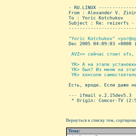
 - RU.LINUX -------------
 From : Alexander V. Zini
 To : Yoric Kotchukov

 Subject : Re: reizerfs - 
 ------------------------
"Yoric Kotchukov" <yor@np
Dec 2005 04:09:03 +0000 (
 AVZ>> сейчас стоит xfs, 
 YK> А на этапе установки
  YK> был? Из меню на этап
  YK> консоли самостоятель

 Есть, вроде. Если даже н
 --- ifmail v.2.15dev5.3

  * Origin: Comcor-TV (2:5
Вернуться к списку тем, сортиров
Тема: