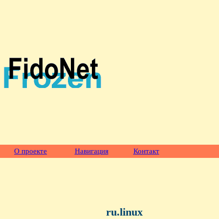
О проекте
Навигация
Контакт
ru.linux