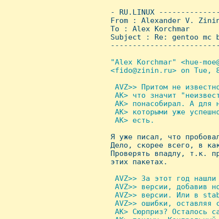
 - RU.LINUX -------------
 From : Alexander V. Zini
 To : Alex Korchmar

 Subject : Re: gentoo mc b
 ------------------------
"Alex Korchmar" <hue-moe@
 <fido@zinin.ru> on Tue, 8
 AVZ>> Притом не известно
  AK> что значит "неизвест
  AK> понасобирал. А для н
  AK> которыми уже успешно
  AK> есть.


 Я уже писал, что пробова
 Дело, скорее всего, в как
 Проверять впадлу, т.к. пр
 этих пакетах.

 AVZ>> За этот год нашли 
  AVZ>> версии, добавив н
  AVZ>> версии. Или в stab
  AVZ>> ошибки, оставляя с
  AK> Сюрприз? Осталось са