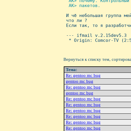
  AK> почему. Контрольный 
  AK> пакетов.


 И чё небольшая группа ме
 что ли ?

 Если так, то я разработчи
 --- ifmail v.2.15dev5.3

  * Origin: Comcor-TV (2:5
Вернуться к списку тем, сортиров
Тема:
Re: gentoo mc bug
gentoo mc bug
Re: gentoo mc bug
gentoo mc bug
Re: gentoo mc bug
Re: gentoo mc bug
Re: gentoo mc bug
Re: gentoo mc bug
Re: gentoo mc bug
Re: gentoo mc bug