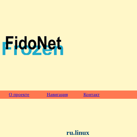
О проекте
Навигация
Контакт
ru.linux