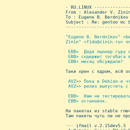
 - RU.LINUX -------------
 From : Alexander V. Zini
 To : Eugene B. Berdnikov

 Subject : Re: gentoo mc b
 ------------------------
"Eugene B. Berdnikov" <be
 Zinin" <fido@zinin.ru> on
 EBB>  Дядя пыонер гуру с
  EBB> содержит тогобага в
  EBB> месяц обсуждали?


 Таки хрен с ядром, всё о
 AVZ>> Пока в Debian-е чт
  AVZ>> релиз выпустить с 
 EBB>  Hам не тестировать
  EBB> остановок.


 Hа пакетах из stable глю
 Там пакеты чуть ли не про
 --- ifmail v.2.15dev5.3
