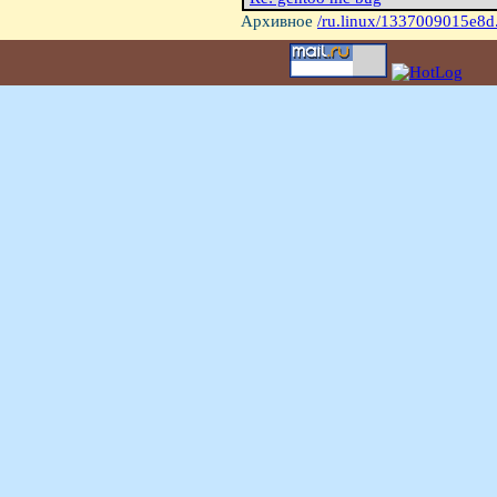
Архивное
/ru.linux/1337009015e8d