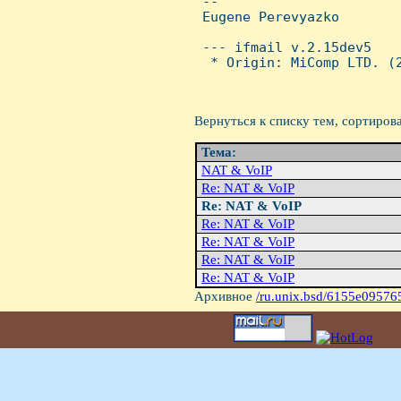
 -- 

 Eugene Perevyazko

 --- ifmail v.2.15dev5

  * Origin: MiComp LTD. (2
Вернуться к списку тем, сортиров
Тема:
NAT & VoIP
Re: NAT & VoIP
Re: NAT & VoIP
Re: NAT & VoIP
Re: NAT & VoIP
Re: NAT & VoIP
Re: NAT & VoIP
Архивное
/ru.unix.bsd/6155e09576