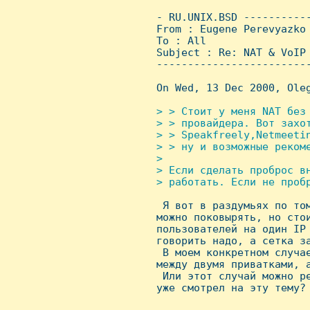
 - RU.UNIX.BSD ----------
 From : Eugene Perevyazko
 To : All

 Subject : Re: NAT & VoIP

 ------------------------
 On Wed, 13 Dec 2000, Oleg
> > Стоит у меня NAT без
 > > провайдера. Вот захот
 > > Speakfreely,Netmeeti
 > > ну и возможные рекоме
 >

 > Если сделать проброс вн
 > работать. Если не пробр

  Я вот в раздумьях по то
 можно поковырять, но стои
 пользователей на один IP 
 говорить надо, а сетка за
  В моем конкретном случае
 между двумя приватками, а
  Или этот случай можно ре
 уже смотрел на эту тему?
