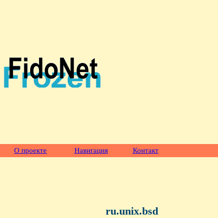
О проекте
Навигация
Контакт
ru.unix.bsd