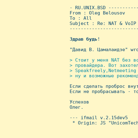
 - RU.UNIX.BSD ----------
 From : Oleg Belousov    
 To : All

 Subject : Re: NAT & VoIP

 ------------------------
Здрав
будь
!

 "Давид В. Цамалаидзе" wro
> Стоит у меня NAT без вс
 > провайдера. Вот захотел
 > Speakfreely,Netmeeting
 > ну и возможные рекоменд

 Если сделать проброс вну
 Если не пробрасывать - то
 Успехов

 Олег.

 --- ifmail v.2.15dev5

  * Origin: JS "UnicomTech