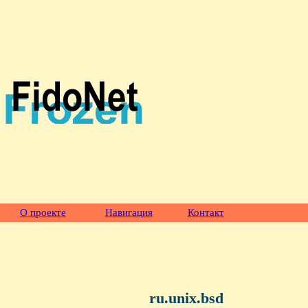
О проекте
Навигация
Контакт
ru.unix.bsd