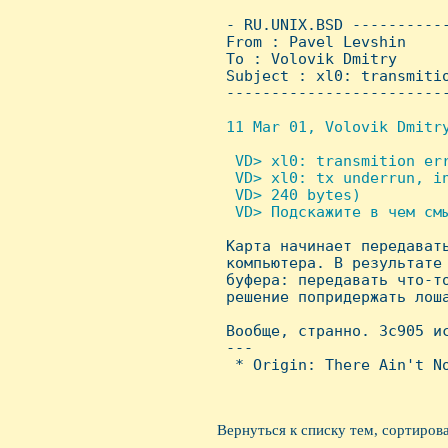
 - RU.UNIX.BSD ----------
 From : Pavel Levshin    
 To : Volovik Dmitry

 Subject : xl0: transmitio
 ------------------------
11 Mar 01, Volovik Dmitry
 VD> xl0: transmition err
  VD> xl0: tx underrun, in
  VD> 240 bytes)

  VD> Подскажите в чем смы

 Карта начинает передават
 компьютера. В результате 
 буфера: передавать что-т
 решение попридержать лоша
 Вообще, странно. 3c905 и
 ---

  * Origin: There Ain't No
Вернуться к списку тем, сортиров