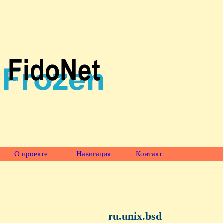
О проекте
Навигация
Контакт
ru.unix.bsd