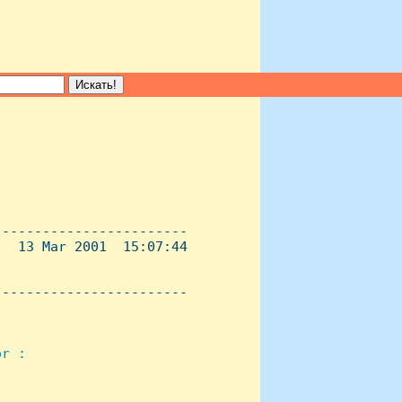
-----------------------

  13 Mar 2001  15:07:44

----------------------- 

r :
