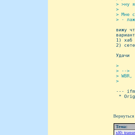
 > >ну я
 >

 > Мне с
 > - лаж

 вижу ч
 вариант
 1) хаб 
 2) сете
 Удачи

>

 > -->

 > WBR, 
 >


 --- if
  * Orig
Вернуться 
Тема:
xl0: trans