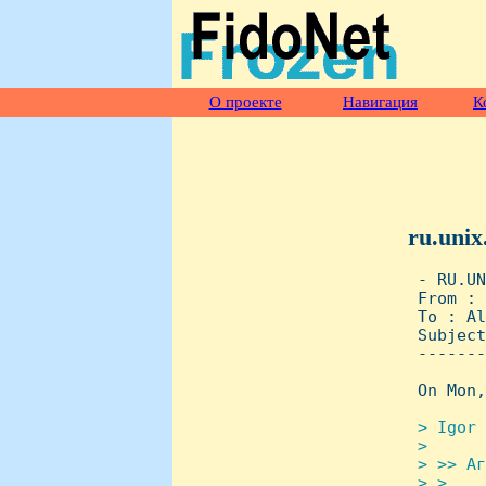
О проекте
Навигация
К
ru.unix
 - RU.UN
 From : 
 To : Al
 Subject
 -------
 On Mon,
> Igor 
 >

 > >> Аг
 > >
