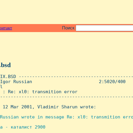
онтакт
Поиск
.bsd
IX.BSD -------------------------------------------
Igor Russian                         2:5020/400   
l

 : Re: xl0: transmition error

--------------------------------------------------
 12 Mar 2001, Vladimir Sharun wrote:

Russian wrote in message Re: xl0: transmition erro
а - каталист 2900
