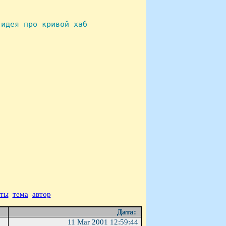
идея про кривой хаб

аты
тема
автор
Дата:
11 Mar 2001 12:59:44