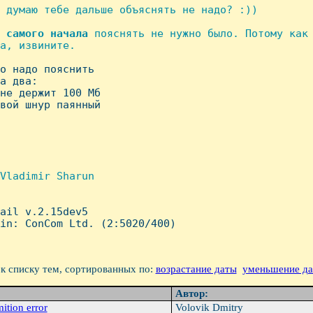
 думаю тебе дальше объяснять не надо? :))

 
самого
начала
 пояснять не нужно было. Потому как 
а, извините.

то надо пояснить

а два:

не держит 100 Мб

вой шнур паянный

Vladimir Sharun

mail v.2.15dev5

in: ConCom Ltd. (2:5020/400)

к списку тем, сортированных по:
возрастание даты
уменьшение д
Автор:
mition error
Volovik Dmitry