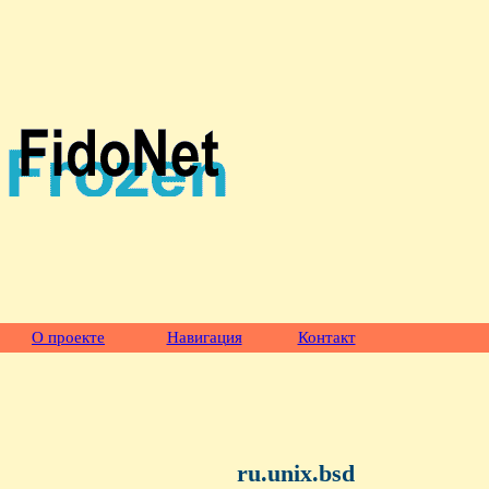
О проекте
Навигация
Контакт
ru.unix.bsd