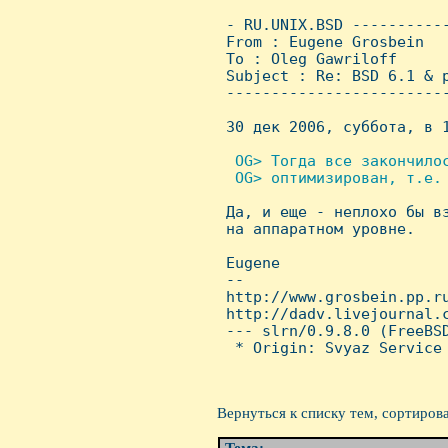
 - RU.UNIX.BSD ----------
 From : Eugene Grosbein  
 To : Oleg Gawriloff

 Subject : Re: BSD 6.1 & p
 ------------------------
 30 дек 2006, суббота, в 1
 OG> Тогда все закончилос
  OG> оптимизирован, т.е. 

 Да, и еще - неплохо бы в
 на аппаратном уровне.

 Eugene

 -- 

 http://www.grosbein.pp.ru
 http://dadv.livejournal.c
 --- slrn/0.9.8.0 (FreeBSD
  * Origin: Svyaz Service 
Вернуться к списку тем, сортиров