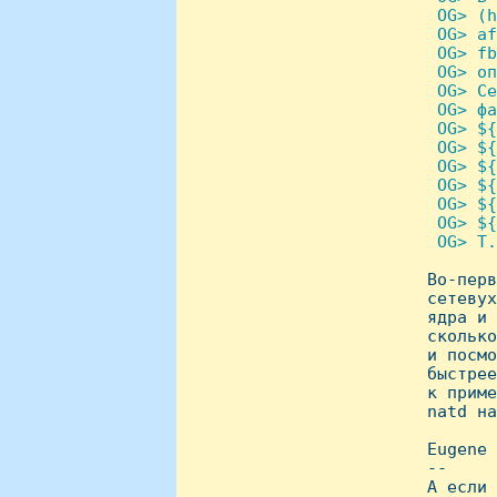
  OG> (h
  OG> af
  OG> fb
  OG> оп
  OG> Се
  OG> фа
  OG> ${
  OG> ${
  OG> ${
  OG> ${
  OG> ${
  OG> ${
  OG> Т.

 Во-пер
 сетевух
 ядра и 
 сколько
 и посмо
 быстрее
 к приме
 natd на
 Eugene

 -- 

 А если 