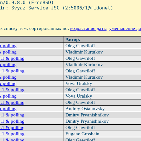
n/0.9.8.0 (FreeBSD)

in: Svyaz Service JSC (2:5006/1@fidonet)

к списку тем, сортированных по:
возрастание даты
уменьшение д
Автор:
 polling
Oleg Gawriloff
 polling
Vladimir Kurtukov
.1 & polling
Oleg Gawriloff
 polling
Vladimir Kurtukov
.1 & polling
Oleg Gawriloff
 polling
Vladimir Kurtukov
 polling
Vova Uralsky
.1 & polling
Oleg Gawriloff
 polling
Vova Uralsky
.1 & polling
Oleg Gawriloff
 polling
Andrey Ostanovsky
.1 & polling
Dmitry Pryanishnikov
.1 & polling
Dmitry Pryanishnikov
.1 & polling
Oleg Gawriloff
.1 & polling
Eugene Grosbein
.1 & polling
Oleg Gawriloff