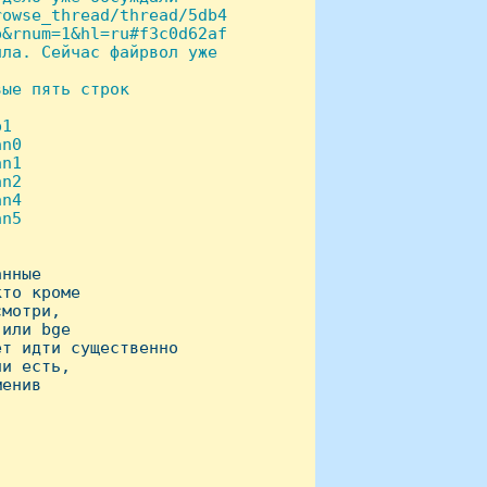
owse_thread/thread/5db4

&rnum=1&hl=ru#f3c0d62af

ла. Сейчас файрвол уже 

ые пять строк

1

n0

n1

n2

n4

n5

нные

то кроме

мотри,

или bge

т идти существенно

и есть,

енив
