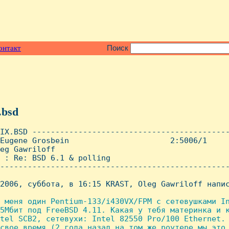
онтакт
Поиск
.bsd
IX.BSD -------------------------------------------
Eugene Grosbein                      2:5006/1     
eg Gawriloff

 : Re: BSD 6.1 & polling

--------------------------------------------------
2006, суббота, в 16:15 KRAST, Oleg Gawriloff напис
 меня один Pentium-133/i430VX/FPM с сетевушками In
5Мбит под FreeBSD 4.11. Какая у тебя материнка и к
tel SCB2, сетевухи: Intel 82550 Pro/100 Ethernet.

свое время (2 года назад на том же роутере мы это 