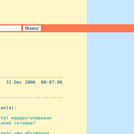
-----------------------

  31 Dec 2006  00:07:06

----------------------- 

ал(а):

tel маршрутизировал

акие сетевые?

дело уже обсуждали 
