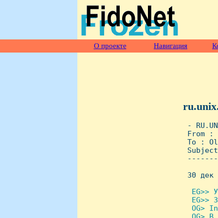
О проекте
Навигация
К
ru.unix
 - RU.UN
 From : 
 To : Ol
 Subject
 -------
 30 дек 
 EG>> У
  EG>> 3
  OG> In
  OG> В 