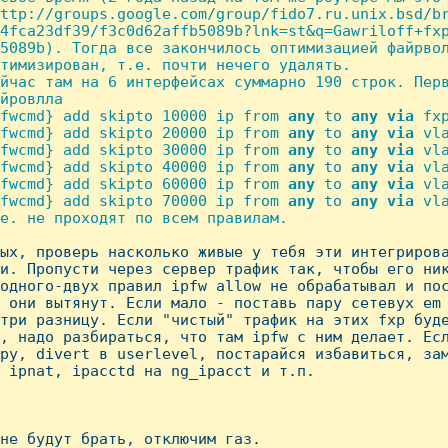
ttp://groups.google.com/group/fido7.ru.unix.bsd/br
4fca23df39/f3c0d62affb5089b?lnk=st&q=Gawriloff+fxp
5089b). Тогда все закончилось оптимизацией файрвол
тимизирован, т.е. почти нечего удалять.

йчас там на 6 интерфейсах суммарно 190 строк. Перв
йровлла

fwcmd} add skipto 10000 ip from 
any
 to 
any
via
 fxp
fwcmd} add skipto 20000 ip from 
any
 to 
any
via
 vla
fwcmd} add skipto 30000 ip from 
any
 to 
any
via
 vla
fwcmd} add skipto 40000 ip from 
any
 to 
any
via
 vla
fwcmd} add skipto 60000 ip from 
any
 to 
any
via
 vla
fwcmd} add skipto 70000 ip from 
any
 to 
any
via
 vla
е. не проходят по всем правилам.

вых, проверь насколько живые у тебя эти интегрирова
и. Пропусти через сервер трафик так, чтобы его ник
одного-двух правил ipfw allow не обрабатывал и пос
 они вытянут. Если мало - поставь пару сетевух em 
три разницу. Если "чистый" трафик на этих fxp буде
, надо разбираться, что там ipfw с ним делает. Есл
ру, divert в userlevel, постарайся избавиться, зам
 ipnat, ipacctd на ng_ipacct и т.п.

не будут брать, отключим газ.
