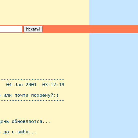
-----------------------

  04 Jan 2001  03:12:19

 или почти похрену?:)

----------------------- 

ень обновляется...

 до стэйбл...
