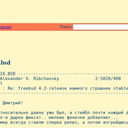
онтакт
Поиск
.bsd
IX.BSD -------------------------------------------
Alexander V. Ribchansky              2:5020/400   
l

 : Re: freebsd 4.2-release намного страшнее stable
--------------------------------------------------
 Дмитрий!

тносительно давно уже был, а стейбл почти каждый д
л-е дырки фиксят.. мелкие фенечки добавляют...

мер всегда ставлю сперва релиз, а потом апгрейдюсь
_______________
