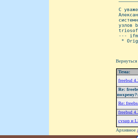
 С уваже
 Алексан
 системн
 узлов b
 triosof
 --- ifm
  * Orig
Вернуться 
Тема:
freebsd 4
Re: freeb
похрену?:
Re: freeb
freebsd 4
cvsup и LI
Архивное