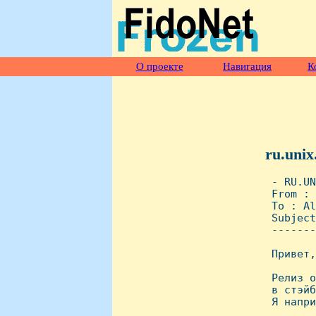
О проекте
Навигация
К
ru.unix
 - RU.UN
 From : 
 To : Al
 Subject
 -------
 Привет,
 Релиз о
 в стэйб
 Я напри
 _______