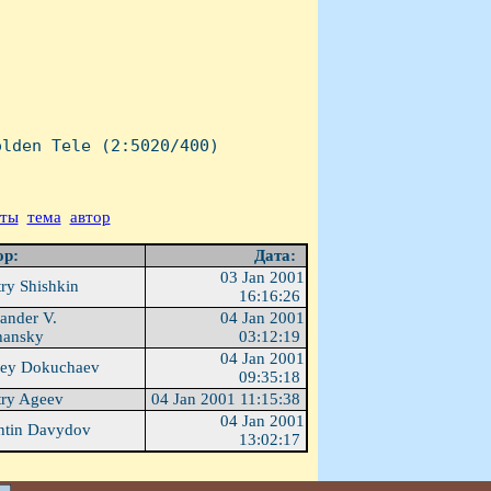
lden Tele (2:5020/400)

аты
тема
автор
ор:
Дата:
03 Jan 2001
ry Shishkin
16:16:26
ander V.
04 Jan 2001
hansky
03:12:19
04 Jan 2001
ey Dokuchaev
09:35:18
ry Ageev
04 Jan 2001 11:15:38
04 Jan 2001
ntin Davydov
13:02:17