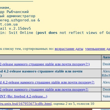
нием,

др Рыбчанский

ый администратор

ereg.uzhgorod.ua &

t.com.ua

ail v.2.15dev5

in: Svit Online (
post
does
 not reflect views of Go
к списку тем, сортированных по:
возрастание даты
уменьшение д
Авт
.2-release намного страшнее stable или почти похрену?:)
Dmit
sd 4.2-release намного страшнее stable или почти
Alex
)
Ribc
sd 4.2-release намного страшнее stable или почти похрену?:
Alex
.2-release намного страшнее stable или почти похрену?:
Dmit
NT (Re: freebsd 4.2-release...)
Vale
/ru.unix.bsd/167955673cd8c.html
, оценка
2
из 5, голосов
10