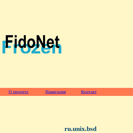
О проекте
Навигация
Контакт
ru.unix.bsd