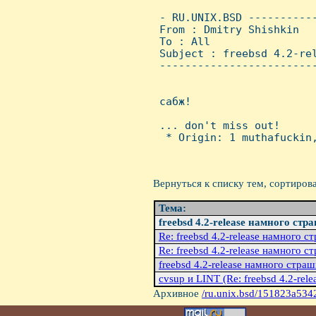
 - RU.UNIX.BSD ----------
 From : Dmitry Shishkin  
 To : All

 Subject : freebsd 4.2-rel
 ------------------------
 сабж!

 ... don't miss out!

  * Origin: 1 muthafuckin,
Вернуться к списку тем, сортиров
Тема:
freebsd 4.2-release намного стр
Re: freebsd 4.2-release намного с
Re: freebsd 4.2-release намного с
freebsd 4.2-release намного страш
cvsup и LINT (Re: freebsd 4.2-relea
Архивное
/ru.unix.bsd/151823a534