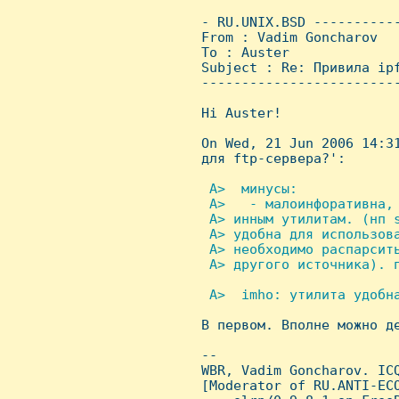
 - RU.UNIX.BSD ----------
 From : Vadim Goncharov  
 To : Auster

 Subject : Re: Привила ipf
 ------------------------
 Hi Auster! 

 On Wed, 21 Jun 2006 14:3
 для ftp-сервера?':

 A>  минусы:

  A>   - малоинфоративна,
  A> инным утилитам. (нп 
  A> удобна для использова
  A> необходимо распарсить
  A> другого источника). п
 A>  imho: утилита удобна

 В первом. Вполне можно д
 -- 

 WBR, Vadim Goncharov. ICQ
 [Moderator of RU.ANTI-ECO