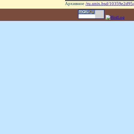
Архивное
/ru.unix.bsd/10359e2d95