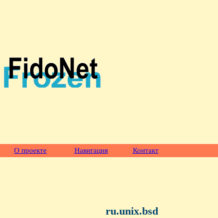
О проекте
Навигация
Контакт
ru.unix.bsd