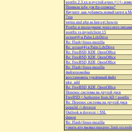
postfix 2.3.xx и пустой адрес (<>) - изм
Привила ipfw для ftp-сервера?
Hаучите, как добавить новый target в M
7zip
nginx and php as fast-cgi how-to
Postfix и проходящие через него письм
postfix vs mysqlclient.15
uvisor(4) и Palm LifeDrive
Re: Flash+linux-mozilla
Re: uvisor(4) и Palm LifeDrive
Re: FreeBSD, KDE, OpenOffice
Re: FreeBSD, KDE, OpenOffice
Re: FreeBSD, KDE, OpenOffice
Re: Flash+linux-mozilla
файлопомойка
восстановить удалённый файл
pkg_add
Re: FreeBSD, KDE, OpenOffice
Перенос системы на другой диск
FreeBSD + Authoring from AD + postfix
Re: Перенос системы на другой диск
popa3d -> dovecot
Outlook и dovecot + SSL
dmesg
Re: Flash+linux-mozilla
узнать кто вызвал maxproc limit exceed