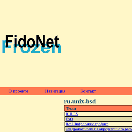
О проекте
Навигация
Контакт
ru.unix.bsd
Тема:
RULES
FAQ
Re: Шифрование трафика
как дропать пакеты определенного раз