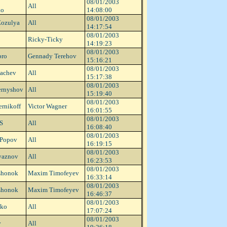
08/01/2003
All
ko
14:08:00
08/01/2003
Zozulya
All
14:17:54
08/01/2003
Ricky-Ticky
14:19:23
08/01/2003
bro
Gennady Terehov
15:16:21
08/01/2003
hachev
All
15:17:38
08/01/2003
ernyshov
All
15:19:40
08/01/2003
ernikoff
Victor Wagner
16:01:55
08/01/2003
S
All
16:08:40
08/01/2003
 Popov
All
16:19:15
08/01/2003
yaznov
All
16:23:53
08/01/2003
shonok
Maxim Timofeyev
16:33:14
08/01/2003
shonok
Maxim Timofeyev
16:46:37
08/01/2003
nko
All
17:07:24
08/01/2003
v
All