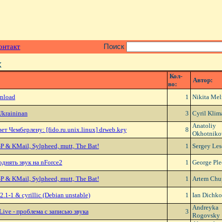
онтакт
Поиск
x
Кол-
Автор:
во:
nload
1
Nikita Me
kraininan
3
Cyril Klim
Anatoliy
ет Чембеpлену: [fido.ru.unix.linux] drweb.key
8
Okhotniko
 & KMail, Sylpheed, mutt, The Bat!
1
Sergey Le
днять звук на nForce2
1
George Pl
 & KMail, Sylpheed, mutt, The Bat!
1
Artem Chu
2.1-1 & cyrillic (Debian unstable)
1
Ian Dichk
Andreyka
ive - проблема с записью звука
3
Rogovsky