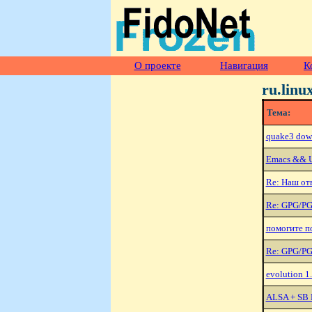
О проекте
Навигация
К
ru.linu
Тема:
quake3 dow
Emacs && U
Re: Hаш отв
Re: GPG/PGP
помогите по
Re: GPG/PGP
evolution 1.
ALSA + SB L