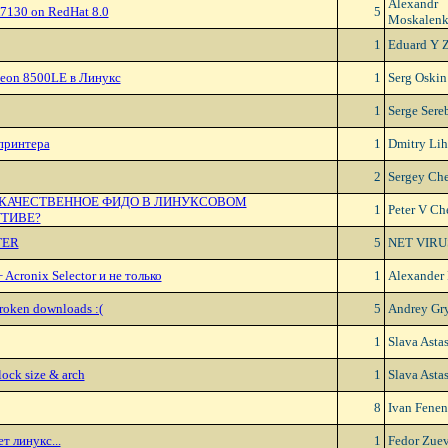
Alexandr
7130 on RedHat 8.0
5
Moskalen
1
Eduard Y 
deon 8500LE в Линукс
1
Serg Oskin
1
Serge Sere
принтера
1
Dmitry Li
2
Sergey Ch
 КАЧЕСТВЕHHОЕ ФИДО В ЛИHУКСОВОМ
1
Peter V Ch
ТИВЕ?
TER
5
NET VIRU
 Acronix Selector и не только
1
Alexander
roken downloads :(
5
Andrey Gr
1
Slava Asta
lock size & arch
1
Slava Asta
8
Ivan Fene
т линукс...
1
Fedor Zue