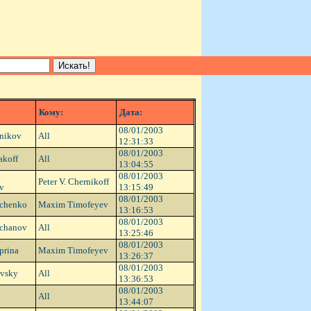
Кому:
Дата:
08/01/2003
lnikov
All
12:31:33
08/01/2003
akoff
All
13:04:55
08/01/2003
Peter V. Chernikoff
v
13:15:49
08/01/2003
schenko
Maxim Timofeyev
13:16:53
08/01/2003
echanov
All
13:25:46
08/01/2003
prina
Maxim Timofeyev
13:26:37
08/01/2003
ovsky
All
13:36:53
08/01/2003
All
13:44:07