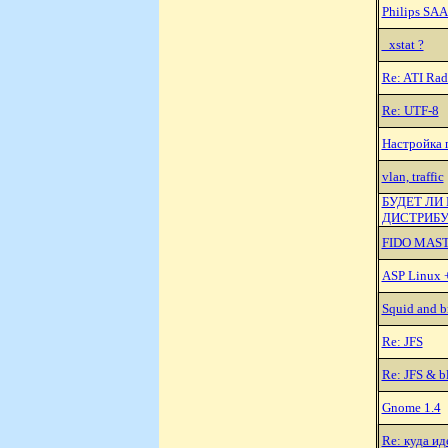
Philips SAA
_xstat ?
Re: ATI Ra
Re: UTF-8
Hастройка 
vlan, traffic
БУДЕТ ЛИ
ДИСТPИБУ
FIDO MAS
ASP Linux +
Squid and b
Re: JFS
Re: JFS & b
Gnome 1.4
Re: куда иде