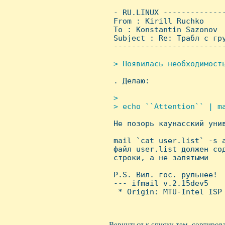
 - RU.LINUX -------------
 From : Kirill Ruchko    
 To : Konstantin Sazonov

 Subject : Re: Трабл с гру
 ------------------------
> Появилась необходимость

 . Делаю:

>

 > echo ``Attention`` | ma

 Hе позорь каунасский унив
 mail `cat user.list` -s a
 файл user.list должен сод
 строки, а не запятыми

 P.S. Вил. гос. рульнее!

 --- ifmail v.2.15dev5

  * Origin: MTU-Intel ISP 
Вернуться к списку тем, сортиров