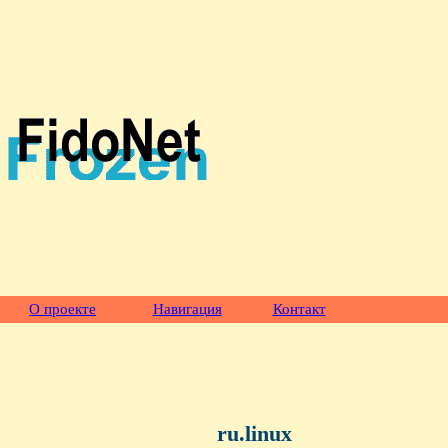
О проекте
Навигация
Контакт
ru.linux