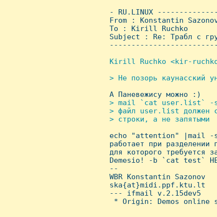
 - RU.LINUX -------------
 From : Konstantin Sazono
 To : Kirill Ruchko

 Subject : Re: Трабл с гру
 ------------------------
Kirill Ruchko <kir-ruchk
> Hе позорь каунасский ун

 А Паневежису можно :)

> mail `cat user.list` -s
 > файл user.list должен с
 > строки, а не запятыми


 echo "attention" |mail -
 работает при разделении п
 для которого требуется за
 Demesio! -b `cat test` HЕ
 --

 WBR Konstantin Sazonov

 ska{at}midi.ppf.ktu.lt

 --- ifmail v.2.15dev5

  * Origin: Demos online s