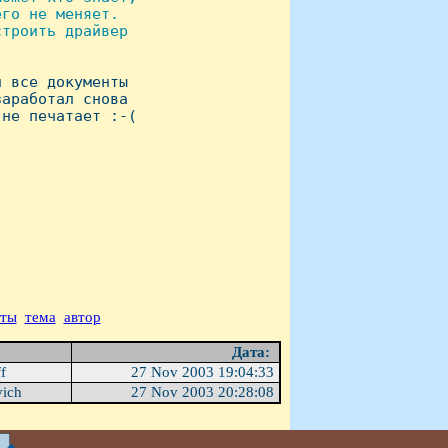
го не меняет.

троить драйвер

 все документы

аработал снова

не печатает :-(

аты
тема
автор
Дата:
ff
27 Nov 2003 19:04:33
vich
27 Nov 2003 20:28:08