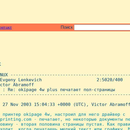
онтакт
Поиск
x
NUX ----------------------------------------------
Evgeny Lenkevich                     2:5020/400   
ctor Abramoff

 : Re: okipage 4w plus печатает пол-страницы

--------------------------------------------------
 27 Nov 2003 15:04:33 +0000 (UTC), Victor Abramoff
 принтер okipage 4w, настроил для него драйвер с

printing.com - печатает, но некоторые документы пе
овину - вторая половина страницы пустая. Как прави
ходит, когда печатаешь мелкий текст или графику. М