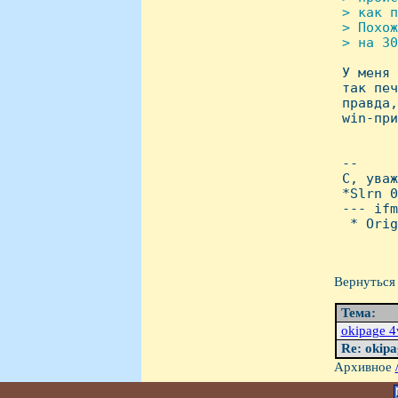
 > как п
 > Похож
 > на 30

 У меня
 так печ
 правда,
 win-при
 --

 С, уваж
 *Slrn 0
 --- ifm
  * Orig
Вернуться 
Тема:
okipage 4
Re: okip
Архивное