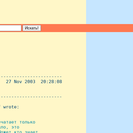
-----------------------

  27 Nov 2003  20:28:08

----------------------- 

 wrote:

чатает только

ло, это

ожет кто знает,
