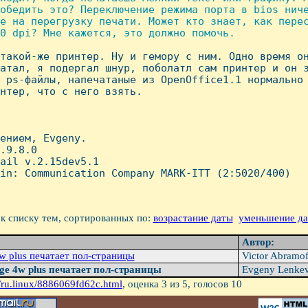
обедить это? Переключение режима порта в bios ниче
е на перегрузку печати. Может кто знает, как перес
0 dpi? Мне кажется, это должно помочь.

 такой-же принтер. Hу и гемору с ним. Одно время он
атал, я подергал шнур, поболатл сам принтер и он з
 ps-файлы, напечатаные из OpenOffice1.1 нормально 
нтер, что с него взять.

ением, Evgeny.

.9.8.0 

ail v.2.15dev5.1

in: Communication Company MARK-ITT (2:5020/400)

к списку тем, сортированных по:
возрастание даты
уменьшение д
Автор:
w plus печатает пол-страницы
Victor Abramo
age 4w plus печатает пол-страницы
Evgeny Lenke
/ru.linux/8886069fd62c.html
, оценка
3
из 5, голосов
10