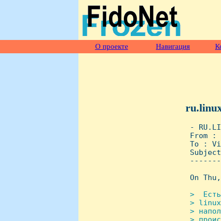
О проекте
Навигация
К
ru.linu
 - RU.LI
 From : 
 To : Vi
 Subject
 -------
 On Thu,
>  Есть
 > linux
 > напол
 > проис