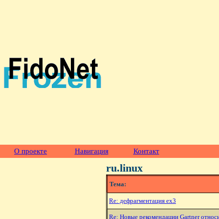
О проекте
Навигация
Контакт
ru.linux
Тема:
Re: дефрагментация ex3
Re: Hовые рекомендации Gartner относ