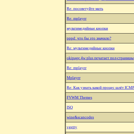
Re: посоветуйте мать
Re: mplayer
мультимедийные кнопки
pppd: что бы это значило?
Re: мультимедийные кнопки
okipage 4w plus печатает пол-страницы
Re: mplayer
Mplayer
Re: Как узнать какой процес шлёт ICM
FVWM Themes
ISO
wine&scancodes
vgetty