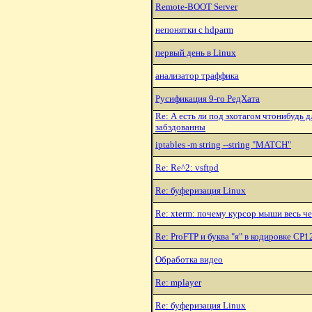
Remote-BOOT Server
непонятки с hdparm
первый день в Linux
анализатоp тpаффика
Рyсификация 9-го РедХата
Re: А есть ли под эхотагом чтонибудь 
забэдованны
iptables -m string --string "MATCH"
Re: Re^2: vsftpd
Re: буферизация Linux
Re: xterm: почему курсор мыши весь че
Re: ProFTP и буква "я" в кодировке CP1
Обработка видео
Re: mplayer
Re: буферизация Linux