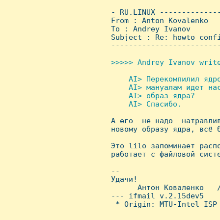
 - RU.LINUX -------------
 From : Anton Kovalenko  
 To : Andrey Ivanov

 Subject : Re: howto confi
 ------------------------
>>>>> Andrey Ivanov write
    AI> Перекомпилил ядр
     AI> мануалам идет на
     AI> образ ядра?

     AI> Спасибо.


 А его  не надо  натравли
 новому образу ядра, всё б
 Это lilo запоминает распо
 работает с файловой систе
 -- 

 Удачи!

       Антон Коваленко   /
 --- ifmail v.2.15dev5

  * Origin: MTU-Intel ISP 