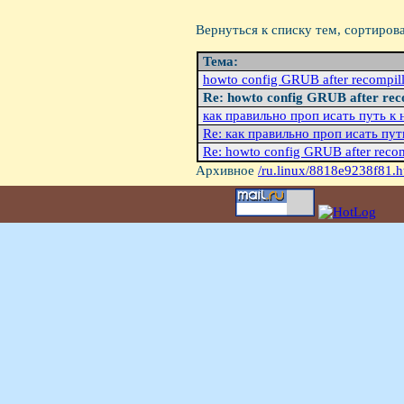
Вернуться к списку тем, сортиров
Тема:
howto config GRUB after recompill
Re: howto config GRUB after reco
как правильно проп исать путь к 
Re: как правильно проп исать пут
Re: howto config GRUB after recom
Архивное
/ru.linux/8818e9238f81.h