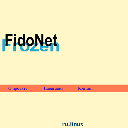
О проекте
Навигация
Контакт
ru.linux