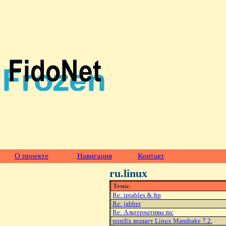
О проекте
Навигация
Контакт
ru.linux
Тема:
Re: iptables & ftp
Re: jabber
Re: Альтернативы mc
postfix вешает Linux Mandrake 7.2.