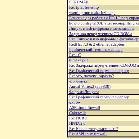
SENDMAIL
Re: iptables & ftp
warning при make bzImage
Решение для работы с ПО 1С под упр
howto config GRUB after recompilling ke
Линукс и usb цифровы е фотокамеры
Задержка перед чтением CD-ROM'а
Re: Линукс и usb цифровы е фотокаме
RedHat 7.3 & 2 ethernet adapters
Графический терминал-сервер
Re: 1C
html -> pdf
Re: Задержка перед чтением CD-ROM'а
Re: Графический терминал-сервер
Re: это, похоже, заразно?
ч/б линукс
Aureal Vortex2 (au8830)
Фидо из Линукса
Re: Графический терминал-сервер
oki 6w
ASPLinux firewall
Cakewalk
Re: HURD
HPNA 2.0
Re: Как частоту выставить?
Re: ASPLinux firewall