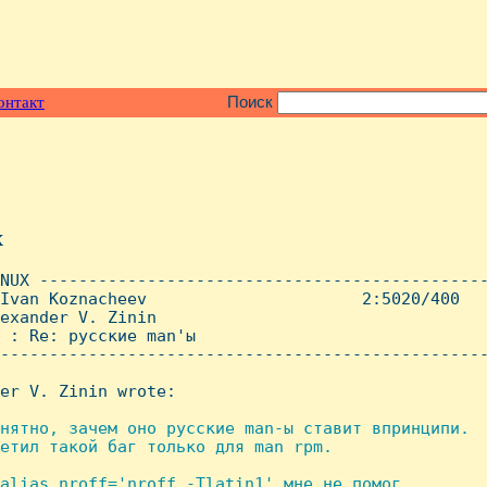
онтакт
Поиск
x
NUX ----------------------------------------------
Ivan Koznacheev                      2:5020/400   
exander V. Zinin

 : Re: русские man'ы

--------------------------------------------------
er V. Zinin wrote:

нятно, зачем оно русские man-ы ставит впринципи.

етил такой баг только для man rpm.

alias nroff='nroff -Tlatin1' мне не помог.
