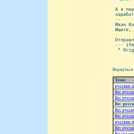

 А я пе
 заработ
 -- 

 Иван Ко
 Ищите, 
 Отправл
 --- ifm
  * Orig
Вернуться 
Тема:
русские m
Re: русск
Re: русск
Re: русс
Re: русск
Re: русск
русские m
Re: русск
Re: русск