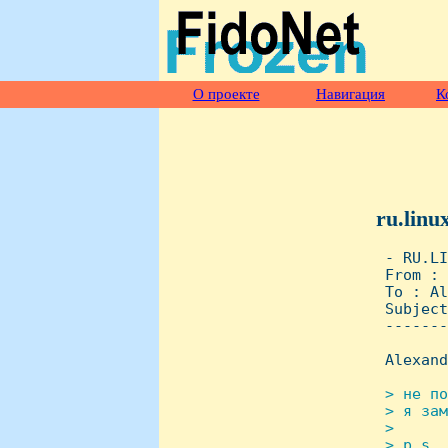
О проекте
Навигация
К
ru.linu
 - RU.LI
 From : 
 To : Al
 Subject
 -------
 Alexand
> не по
 > я зам
 > 

 > p.s. 