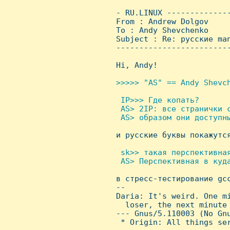
 - RU.LINUX -------------
 From : Andrew Dolgov    
 To : Andy Shevchenko

 Subject : Re: русские man
 ------------------------
 Hi, Andy!

>>>>> "AS" == Andy Shevch
 IP>>> Где копать?

  AS> 2IP: все странички с
  AS> образом они доступны

 и русские буквы покажутс
 sk>> такая перспективная
  AS> Перспективная в куда

 в стресс-тестирование gcc
 -- 

 Daria: It's weird. One mi
   loser, the next minute 
 --- Gnus/5.110003 (No Gnu
  * Origin: All things ser