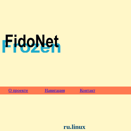
О проекте
Навигация
Контакт
ru.linux