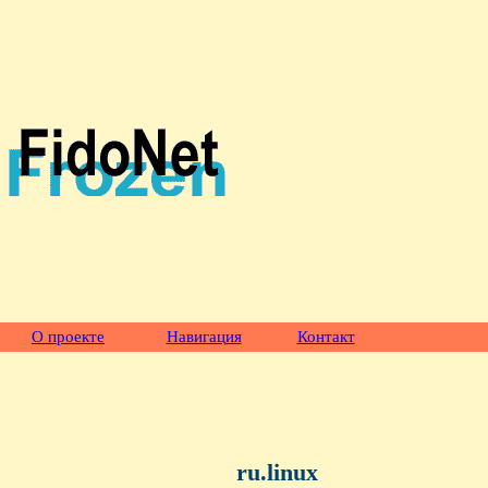
О проекте
Навигация
Контакт
ru.linux