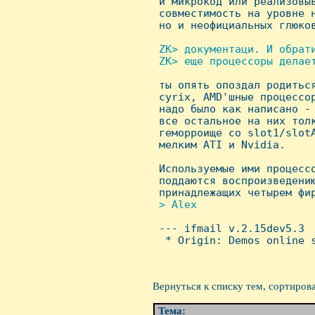
 и микрокод или реализовыв
 совместимость на уровне н
 но и неофициальных глюков
ZK> документаци. И обрати
 ZK> еще процессоры делает

 ты опять опоздал родитьс
 cyrix, AMD'шные процессор
 надо было как написано - 
 все остальное на них толк
 геморроище со slot1/slotA
 мелким ATI и Nvidia.

 Используемые ими процессо
 поддаются воспроизведению
 принадлежащих четырем фир
> Alex


 --- ifmail v.2.15dev5.3

  * Origin: Demos online s
Вернуться к списку тем, сортиров
Тема: