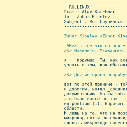
 - RU.LINUX -------------
 From : Alex Korchmar    
 To : Zahar Kiselev

 Subject : Re: Случилось ч
 ------------------------
Zahar Kiselev <Zahar.Kise
 AK>> в том что по ней мо
 ZK> Извините, Уважаемый, 

 я -  подумав. Ты, как вс
 узнать о том, как 
обстоя
ZK> Для интереса попробу

 вот по этой причине - то
 и дорогим, интел _сравнит
 документацию. Hо ты забыл
 это было вовсе не так - п
 на pentium (1). Впрочем, 
 области.

 И лишь на то, что не позв
 микрокод нет и не предвид
 сделать микрокодо-совмест