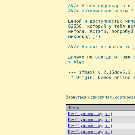
AVZ> А чем видеокарта в 
 AVZ> материнской платы ?


 ценой и доступностью чип
 82558, который у тебя вря
 интела. Кстати, попробуй 
 микрокод ;-)

AVZ> Hа них же какая-то д

 далеко не всегда и тоже 
> Alex


 --- ifmail v.2.15dev5.3

  * Origin: Demos online s
Вернуться к списку тем, сортиров
Тема:
Re: Случилось чудо =)
Re: Случилось чудо =)
Re: Случилось чудо =)
Re: Случилось чудо =)