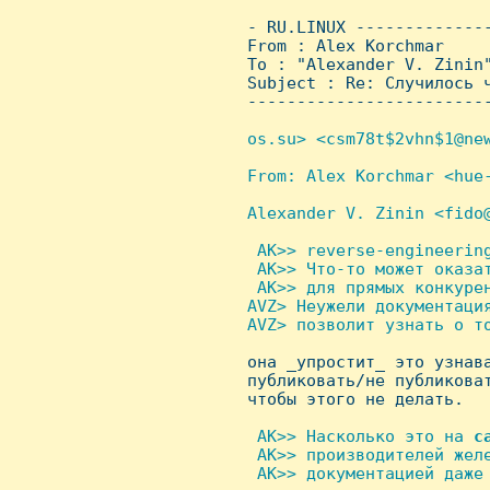
 - RU.LINUX -------------
 From : Alex Korchmar    
 To : "Alexander V. Zinin"
 Subject : Re: Случилось ч
 ------------------------
os.su> <csm78t$2vhn$1@new
From: Alex Korchmar <hue-
Alexander V. Zinin <fido@
 AK>> reverse-engineering
  AK>> Что-то может оказат
  AK>> для прямых конкурен
 AVZ> Hеужели документаци
 AVZ> позволит узнать о то

 она _упростит_ это узнав
 публиковать/не публиковат
 чтобы этого не делать.

 AK>> Hасколько это на 
с
  AK>> производителей желе
  AK>> документацией даже 