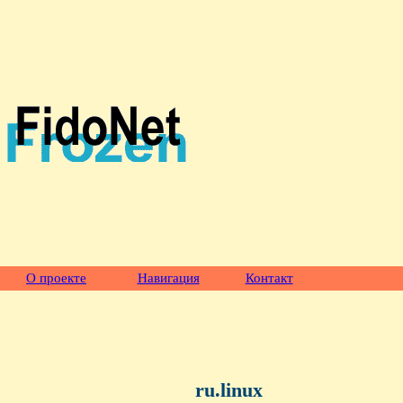
О проекте
Навигация
Контакт
ru.linux